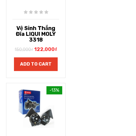
Vệ Sinh Thắng
Đĩa LIQUI MOLY
3318
122,000
₫
150,000
₫
ADD TO CART
-13%