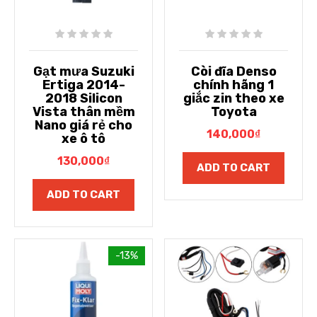
Gạt mưa Suzuki
Còi đĩa Denso
Ertiga 2014-
chính hãng 1
2018 Silicon
giắc zin theo xe
Vista thân mềm
Toyota
Nano giá rẻ cho
140,000
₫
xe ô tô
130,000
₫
ADD TO CART
ADD TO CART
-13%