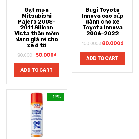
Gạt mưa
Bugi Toyota
Mitsubishi
Innova cao cấp
Pajero 2008-
dành cho xe
2011 Silicon
Toyota Innova
Vista thân mềm
2006-2022
Nano giá rẻ cho
80,000
₫
100,000
₫
xe ô tô
50,000
₫
80,000
₫
ADD TO CART
ADD TO CART
-19%