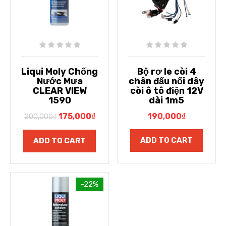
Liqui Moly Chống
Bộ rơ le còi 4
Nước Mưa
chân đấu nối dây
CLEAR VIEW
còi ô tô điện 12V
1590
dài 1m5
175,000
₫
190,000
₫
200,000
₫
ADD TO CART
ADD TO CART
-22%