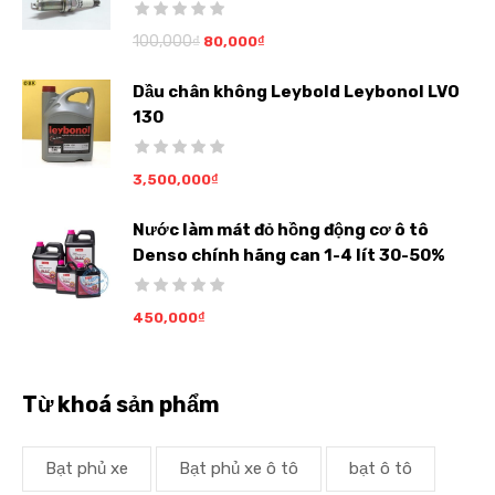
100,000
₫
80,000
₫
Dầu chân không Leybold Leybonol LVO
130
3,500,000
₫
Nước làm mát đỏ hồng động cơ ô tô
Denso chính hãng can 1-4 lít 30-50%
450,000
₫
Từ khoá sản phẩm
Bạt phủ xe
Bạt phủ xe ô tô
bạt ô tô