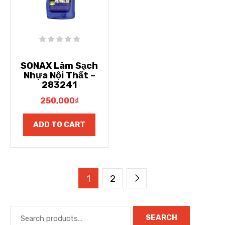
SONAX Làm Sạch
Nhựa Nội Thất –
283241
250,000
₫
ADD TO CART
1
2
SEARCH