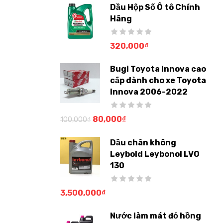
Dầu Hộp Số Ô tô Chính
Hãng
320,000
₫
Bugi Toyota Innova cao
cấp dành cho xe Toyota
Innova 2006-2022
80,000
₫
100,000
₫
Dầu chân không
Leybold Leybonol LVO
130
3,500,000
₫
Nước làm mát đỏ hồng