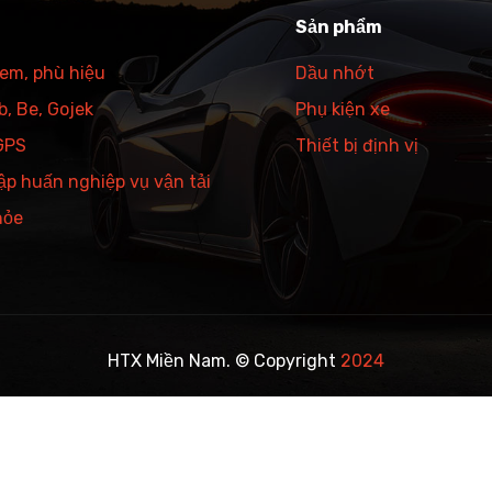
Sản phẩm
tem, phù hiệu
Dầu nhớt
, Be, Gojek
Phụ kiện xe
 GPS
Thiết bị định vị
ập huấn nghiệp vụ vận tải
hỏe
HTX Miền Nam. © Copyright
2024