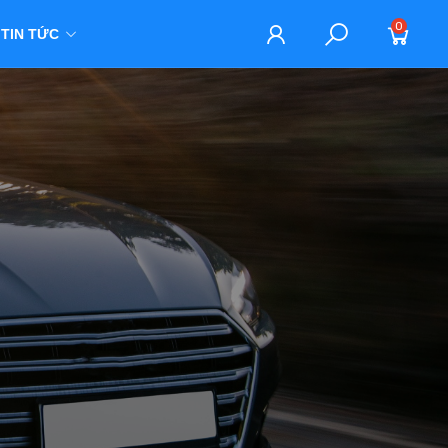
0
TIN TỨC
M