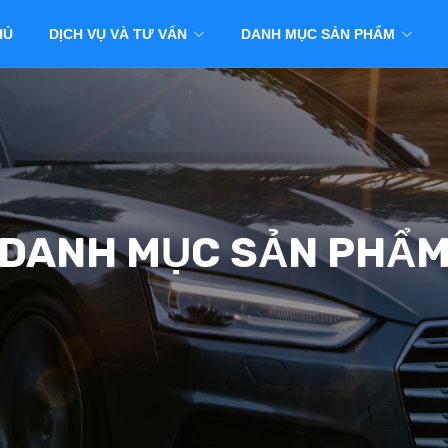
HỦ
DỊCH VỤ VÀ TƯ VẤN
DANH MỤC SẢN PHẨM
DANH MỤC SẢN PHẨ